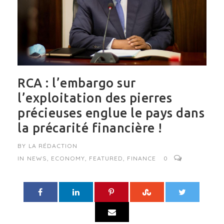
RCA : l’embargo sur
l’exploitation des pierres
précieuses englue le pays dans
la précarité financière !
BY
LA RÉDACTION
IN
NEWS
,
ECONOMY
,
FEATURED
,
FINANCE
0