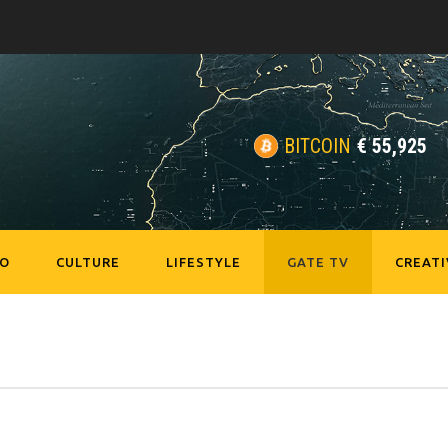
BITCOIN
€
55,925
EO
CULTURE
LIFESTYLE
GATE TV
CREATI