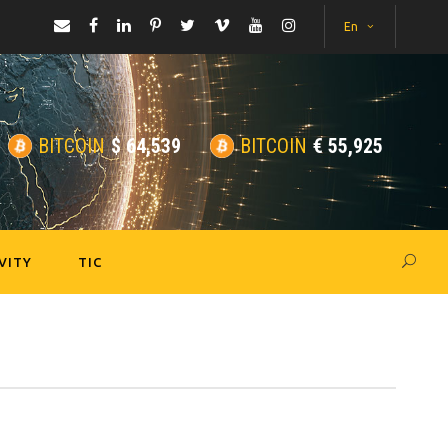
En
BITCOIN
$
64,539
BITCOIN
€
55,925
VITY
TIC