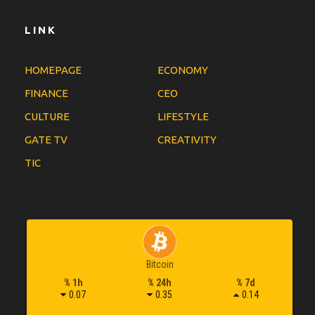
LINK
HOMEPAGE
ECONOMY
FINANCE
CEO
CULTURE
LIFESTYLE
GATE TV
CREATIVITY
TIC
Bitcoin
% 1h
% 24h
% 7d
0.07
0.35
0.14