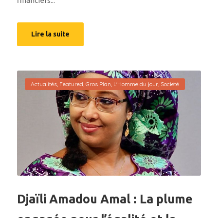
financiers...
Lire la suite
Actualités
,
Featured
,
Gros Plan
,
L'Homme du jour
,
Société
Djaïli Amadou Amal : La plume