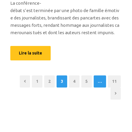
La conférence-
débat s’est terminée par une photo de famille émotiv
e des journalistes, brandissant des pancartes avec des
messages forts, rendant hommage aux journalistes ca
merounais tués et dont les auteurs restent impunis.
Lire la suite
1
2
3
4
5
…
11