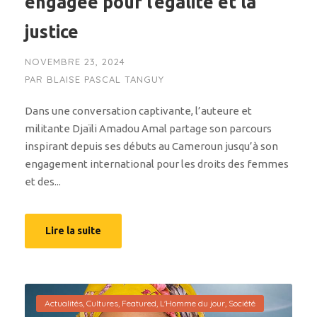
engagée pour l’égalité et la
justice
NOVEMBRE 23, 2024
PAR
BLAISE PASCAL TANGUY
Dans une conversation captivante, l’auteure et
militante Djaïli Amadou Amal partage son parcours
inspirant depuis ses débuts au Cameroun jusqu’à son
engagement international pour les droits des femmes
et des...
Lire la suite
Actualités
,
Cultures
,
Featured
,
L'Homme du jour
,
Société