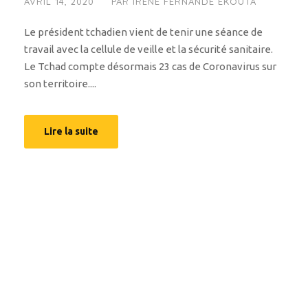
AVRIL 14, 2020
PAR
IRÈNE FERNANDE EKOUTA
Le président tchadien vient de tenir une séance de
travail avec la cellule de veille et la sécurité sanitaire.
Le Tchad compte désormais 23 cas de Coronavirus sur
son territoire....
Lire la suite