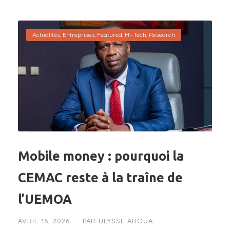
Actualités
,
Entreprises
,
Featured
,
Hi-Tech
,
Research
Mobile money : pourquoi la
CEMAC reste à la traîne de
l’UEMOA
AVRIL 16, 2026
PAR
ULYSSE AHOUA