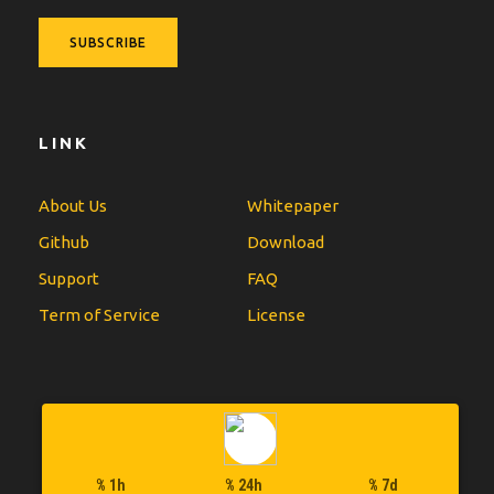
LINK
About Us
Whitepaper
Github
Download
Support
FAQ
Term of Service
License
% 1h
% 24h
% 7d