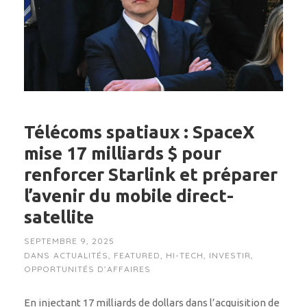
Télécoms spatiaux : SpaceX
mise 17 milliards $ pour
renforcer Starlink et préparer
l’avenir du mobile direct-
satellite
SEPTEMBRE 9, 2025
DANS
ACTUALITÉS
,
FEATURED
,
HI-TECH
,
INVESTIR
,
OPPORTUNITÉS D’AFFAIRES
En injectant 17 milliards de dollars dans l’acquisition de