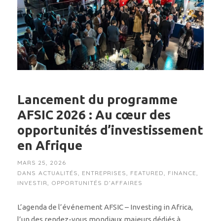
Lancement du programme
AFSIC 2026 : Au cœur des
opportunités d’investissement
en Afrique
MARS 25, 2026
DANS
ACTUALITÉS
,
ENTREPRISES
,
FEATURED
,
FINANCE
,
INVESTIR
,
OPPORTUNITÉS D’AFFAIRES
L’agenda de l’événement AFSIC – Investing in Africa,
l’un des rendez-vous mondiaux majeurs dédiés à