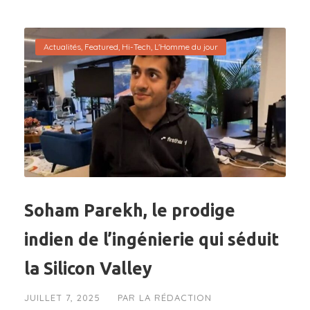
Actualités
,
Featured
,
Hi-Tech
,
L'Homme du jour
Soham Parekh, le prodige
indien de l’ingénierie qui séduit
la Silicon Valley
JUILLET 7, 2025
PAR
LA RÉDACTION