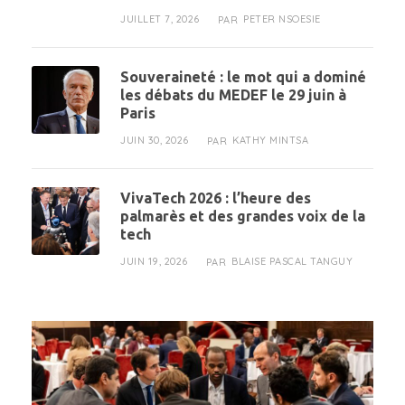
JUILLET 7, 2026
PETER NSOESIE
PAR
Souveraineté : le mot qui a dominé
les débats du MEDEF le 29 juin à
Paris
JUIN 30, 2026
KATHY MINTSA
PAR
VivaTech 2026 : l’heure des
palmarès et des grandes voix de la
tech
JUIN 19, 2026
BLAISE PASCAL TANGUY
PAR