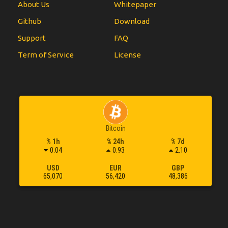
About Us
Whitepaper
Github
Download
Support
FAQ
Term of Service
License
Bitcoin
% 1h
% 24h
% 7d
0.04
0.93
2.10
USD
EUR
GBP
65,070
56,420
48,386