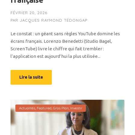
française
FÉVRIER 20, 2026
PAR
JACQUES RAYMOND TÉDONGAP
Le constat : un géant sans règles YouTube domine les
écrans français. Lorenzo Benedetti (Studio Bagel,
ScreenTube) livre le chiffre qui fait trembler :
l’application est aujourd’hui la plus utilisée...
Lire la suite
Actualités
,
Featured
,
Gros Plan
,
Investir