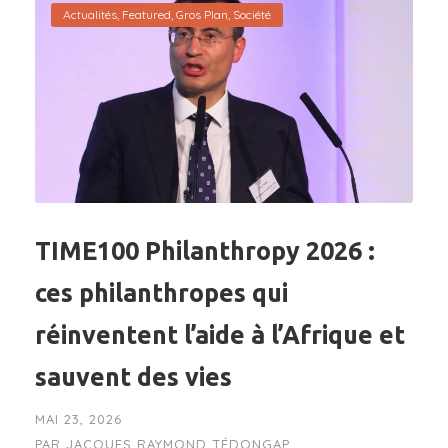
Actualités
,
Featured
,
Gros Plan
,
Société
TIME100 Philanthropy 2026 :
ces philanthropes qui
réinventent l’aide à l’Afrique et
sauvent des vies
MAI 23, 2026
PAR
JACQUES RAYMOND TÉDONGAP