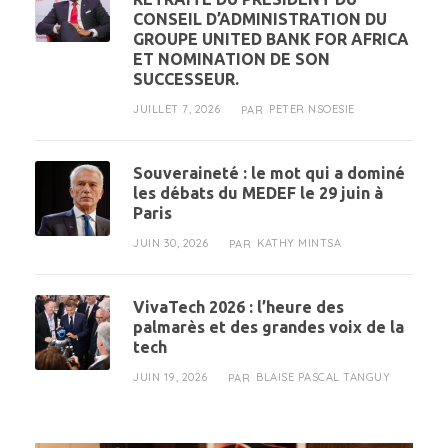
CONSEIL D’ADMINISTRATION DU
GROUPE UNITED BANK FOR AFRICA
ET NOMINATION DE SON
SUCCESSEUR.
JUILLET 7, 2026
PETER NSOESIE
PAR
Souveraineté : le mot qui a dominé
les débats du MEDEF le 29 juin à
Paris
JUIN 30, 2026
KATHY MINTSA
PAR
VivaTech 2026 : l’heure des
palmarès et des grandes voix de la
tech
JUIN 19, 2026
BLAISE PASCAL TANGUY
PAR