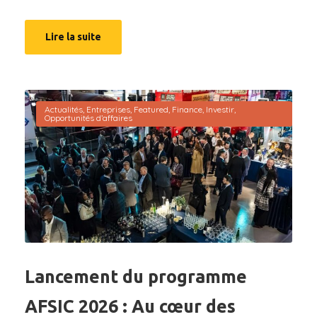
Lire la suite
Actualités
,
Entreprises
,
Featured
,
Finance
,
Investir
,
Opportunités d’affaires
Lancement du programme
AFSIC 2026 : Au cœur des