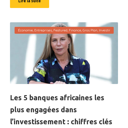
Lire la suite
Économie
,
Entreprises
,
Featured
,
Finance
,
Gros Plan
,
Investir
Les 5 banques africaines les
plus engagées dans
l’investissement : chiffres clés