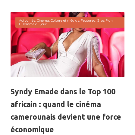
Actualités
,
Cinéma
,
Culture et médias
,
Featured
,
Gros Plan
,
L'Homme du jour
Syndy Emade dans le Top 100
africain : quand le cinéma
camerounais devient une force
économique