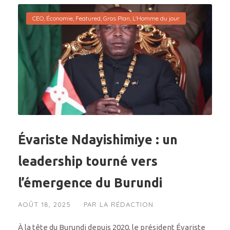
CEO
,
Économie
,
Featured
,
Gros Plan
,
L'Homme du jour
Évariste Ndayishimiye : un
leadership tourné vers
l’émergence du Burundi
AOÛT 18, 2025
PAR
LA RÉDACTION
À la tête du Burundi depuis 2020, le président Évariste