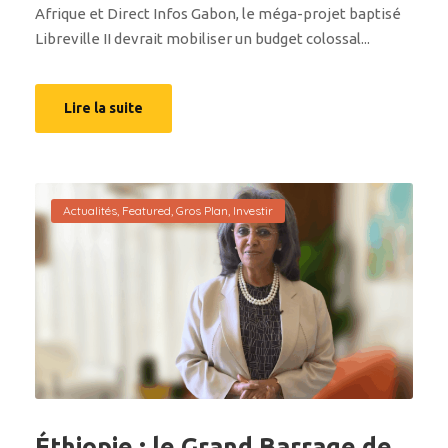
Afrique et Direct Infos Gabon, le méga-projet baptisé
Libreville II devrait mobiliser un budget colossal...
Lire la suite
Actualités
,
Featured
,
Gros Plan
,
Investir
Éthiopie : le Grand Barrage de