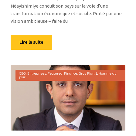
Ndayishimiye conduit son pays sur la voie d’une
transformation économique et sociale. Porté par une
vision ambitieuse – faire du...
Lire la suite
CEO
,
Entreprises
,
Featured
,
Finance
,
Gros Plan
,
L'Homme du
jour