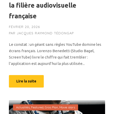
la filière audiovisuelle
française
FÉVRIER 20, 2026
PAR
JACQUES RAYMOND TÉDONGAP
Le constat : un géant sans règles YouTube domine les
écrans français. Lorenzo Benedetti (Studio Bagel,
ScreenTube) livre le chiffre qui fait trembler :
l’application est aujourd’hui la plus utilisée...
Lire la suite
Actualités
,
Featured
,
Gros Plan
,
Movie stars