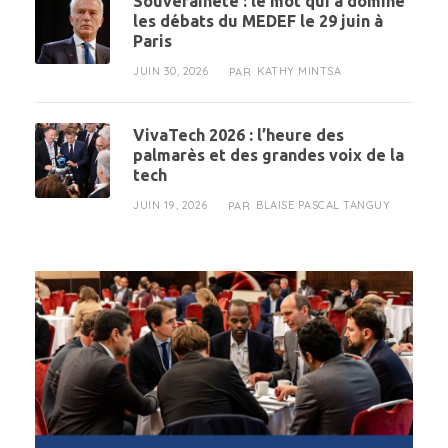
Souveraineté : le mot qui a dominé
les débats du MEDEF le 29 juin à
Paris
JUIN 30, 2026
KATHY MINTSA
PAR
VivaTech 2026 : l’heure des
palmarès et des grandes voix de la
tech
JUIN 19, 2026
BLAISE PASCAL TANGUY
PAR