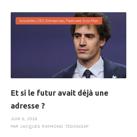
Actualités
,
CEO
,
Entreprises
,
Featured
,
Gros Plan
Et si le futur avait déjà une
adresse ?
JUIN 6, 2026
PAR
JACQUES RAYMOND TÉDONGAP