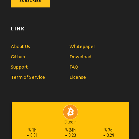
LINK
About Us
Whitepaper
Github
Download
Support
FAQ
Term of Service
License
Bitcoin
% 1h
% 24h
% 7d
0.01
0.23
3.29