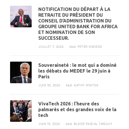
NOTIFICATION DU DÉPART À LA
RETRAITE DU PRÉSIDENT DU
CONSEIL D’ADMINISTRATION DU
GROUPE UNITED BANK FOR AFRICA
ET NOMINATION DE SON
SUCCESSEUR.
JUILLET 7, 2026
PETER NSOESIE
PAR
Souveraineté : le mot qui a dominé
les débats du MEDEF le 29 juin à
Paris
JUIN 30, 2026
KATHY MINTSA
PAR
VivaTech 2026 : l’heure des
palmarès et des grandes voix de la
tech
JUIN 19, 2026
BLAISE PASCAL TANGUY
PAR