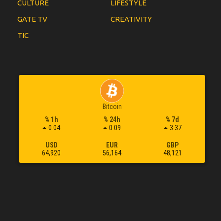
CULTURE
LIFESTYLE
GATE TV
CREATIVITY
TIC
Bitcoin
% 1h
% 24h
% 7d
0.04
0.09
3.37
USD
EUR
GBP
64,920
56,164
48,121