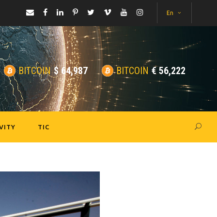
En
BITCOIN
$
64,987
BITCOIN
€
56,222
VITY
TIC