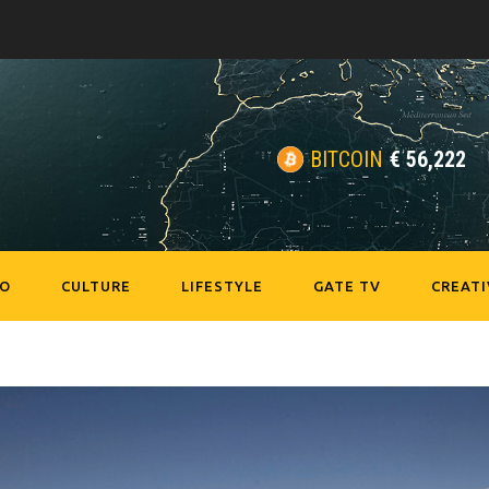
BITCOIN
€
56,222
EO
CULTURE
LIFESTYLE
GATE TV
CREATI