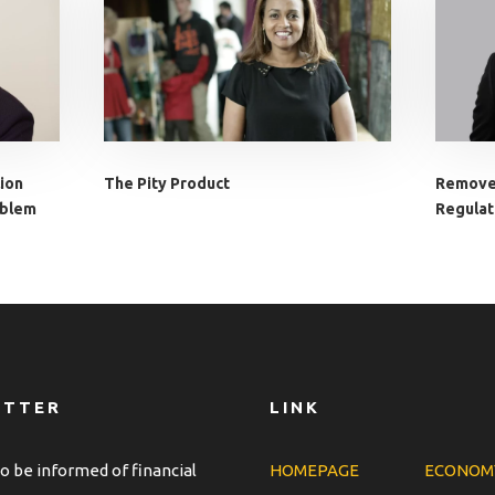
lion
The Pity Product
Remove
oblem
Regulat
ETTER
LINK
o be informed of financial
HOMEPAGE
ECONOM