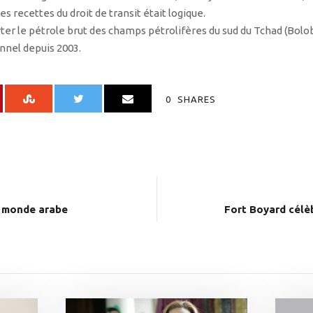
s recettes du droit de transit était logique.
rter le pétrole brut des champs pétrolifères du sud du Tchad (Bol
nnel depuis 2003.
0
SHARES
u monde arabe
Fort Boyard célèb