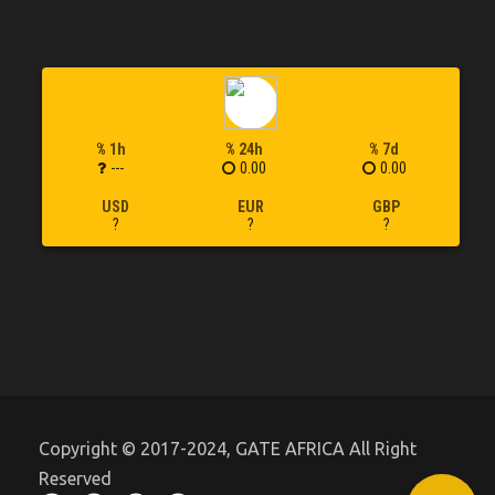
% 1h
% 24h
% 7d
---
0.00
0.00
USD
EUR
GBP
?
?
?
Copyright © 2017-2024, GATE AFRICA All Right
Reserved