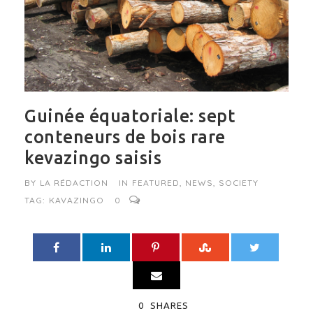
Guinée équatoriale: sept
conteneurs de bois rare
kevazingo saisis
BY
LA RÉDACTION
IN
FEATURED
,
NEWS
,
SOCIETY
TAG:
KAVAZINGO
0
0
SHARES