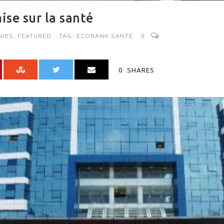
se sur la santé
NIES
,
FEATURED
TAG:
ECOBANK SANTÉ
0
0
SHARES