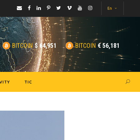
En
BITCOIN
$
64,951
BITCOIN
€
56,181
VITY
TIC