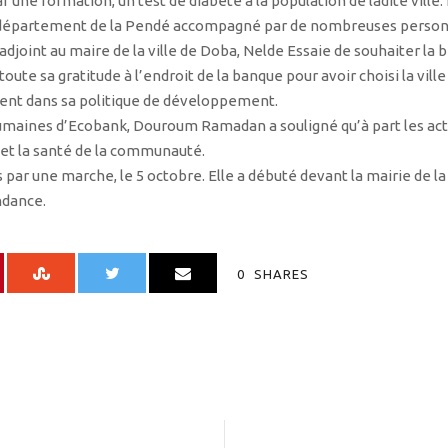
 une formation, un test de diabète à la population de ladite vill
u département de la Pendé accompagné par de nombreuses personna
djoint au maire de la ville de Doba, Nelde Essaie de souhaiter la 
oute sa gratitude à l’endroit de la banque pour avoir choisi la vill
nt dans sa politique de développement.
humaines d’Ecobank, Douroum Ramadan a souligné qu’à part les ac
 et la santé de la communauté.
 par une marche, le 5 octobre. Elle a débuté devant la mairie de la
ndance.
0
SHARES