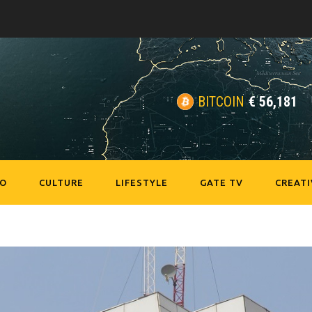
BITCOIN
€
56,181
EO
CULTURE
LIFESTYLE
GATE TV
CREATI