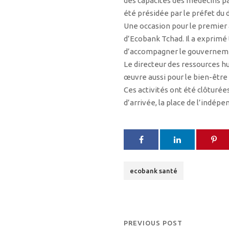
des capacités des médecins par
été présidée par le préfet d
Une occasion pour le premier a
d’Ecobank Tchad. Il a exprimé t
d’accompagner le gouverneme
Le directeur des ressources 
œuvre aussi pour le bien-être
Ces activités ont été clôturées
d’arrivée, la place de l’indépe
ecobank santé
PREVIOUS POST