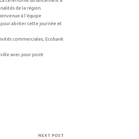
e. La cérémonie du lancement a
lités de la région.
bienvenue à l’équipe
e pour abriter cette journée et
tivités commerciales, Ecobank
 ville avec pour point
NEXT POST