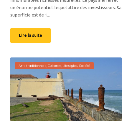
innombrables richesses naturelles. Le pays a en effet
un énorme potentiel, lequel attire des investisseurs. Sa
superficie est de 1...
Lire la suite
Arts traditionnels
,
Cultures
,
Lifestyles
,
Société