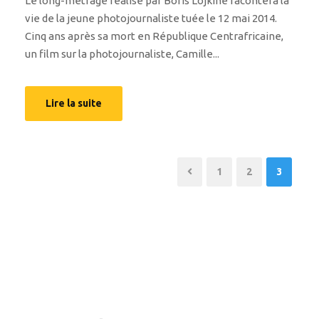
Le long-métrage réalisé par Boris Lojkine racontera la
vie de la jeune photojournaliste tuée le 12 mai 2014.
Cinq ans après sa mort en République Centrafricaine,
un film sur la photojournaliste, Camille...
Lire la suite
1
2
3