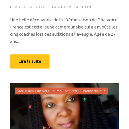
FÉVRIER 24, 2024
PAR
LA RÉDACTION
Une belle découverte de la 13ème saison de The Voice
France est cette jeune camerounaise qui a envoûté les
cinq coaches lors des auditions à l’aveugle. Âgée de 27
ans,...
Lire la suite
Actualités
,
Cinéma
,
Cultures
,
Featured
,
L'Homme du jour