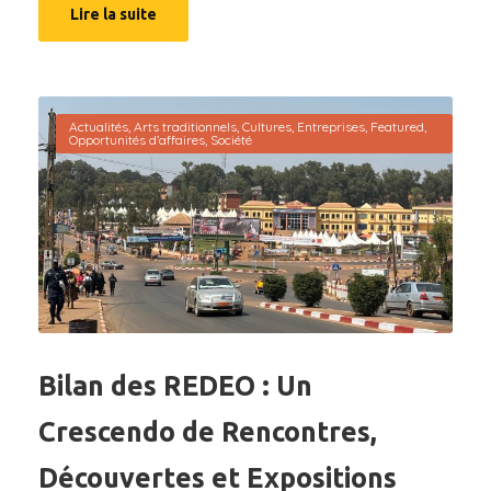
Lire la suite
Actualités
,
Arts traditionnels
,
Cultures
,
Entreprises
,
Featured
,
Opportunités d’affaires
,
Société
Bilan des REDEO : Un
Crescendo de Rencontres,
Découvertes et Expositions