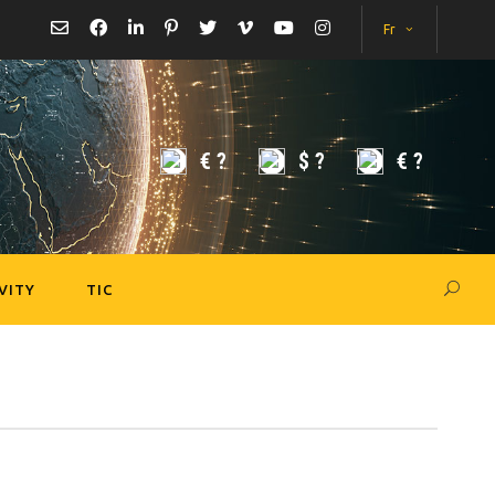
Fr
€
?
$
?
€
?
VITY
TIC