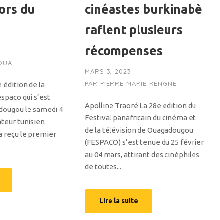
lors du
cinéastes burkinabè
raflent plusieurs
récompenses
OUA
MARS 3, 2023
PAR
PIERRE MARIE KENGNE
 édition de la
spaco qui s’est
Apolline Traoré La 28e édition du
dougou le samedi 4
Festival panafricain du cinéma et
sateur tunisien
de la télévision de Ouagadougou
a reçu le premier
(FESPACO) s’est tenue du 25 février
au 04 mars, attirant des cinéphiles
de toutes...
Lire la suite