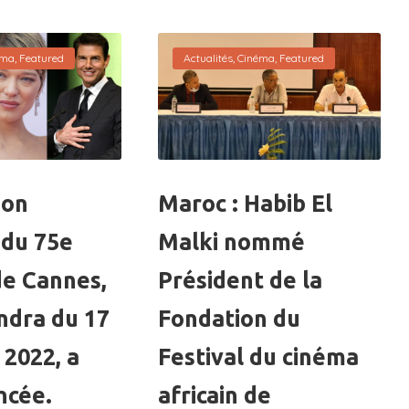
éma
,
Featured
Actualités
,
Cinéma
,
Featured
ion
Maroc : Habib El
e du 75e
Malki nommé
de Cannes,
Président de la
endra du 17
Fondation du
 2022, a
Festival du cinéma
ncée.
africain de