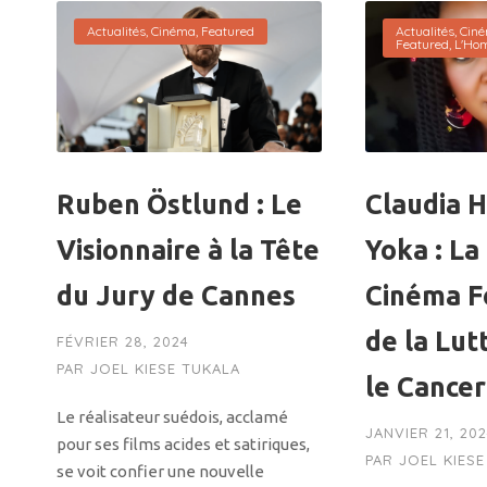
Actualités
,
Cinéma
,
Featured
Actualités
,
Cin
Featured
,
L'Ho
Ruben Östlund : Le
Claudia H
Visionnaire à la Tête
Yoka : La
du Jury de Cannes
Cinéma F
de la Lut
FÉVRIER 28, 2024
PAR
JOEL KIESE TUKALA
le Cancer
Le réalisateur suédois, acclamé
JANVIER 21, 20
pour ses films acides et satiriques,
PAR
JOEL KIES
se voit confier une nouvelle