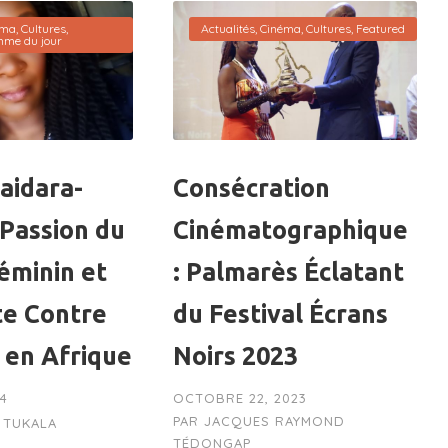
éma
,
Cultures
,
Actualités
,
Cinéma
,
Cultures
,
Featured
mme du jour
aidara-
Consécration
 Passion du
Cinématographique
éminin et
: Palmarès Éclatant
te Contre
du Festival Écrans
 en Afrique
Noirs 2023
24
OCTOBRE 22, 2023
PAR
JACQUES RAYMOND
E TUKALA
TÉDONGAP