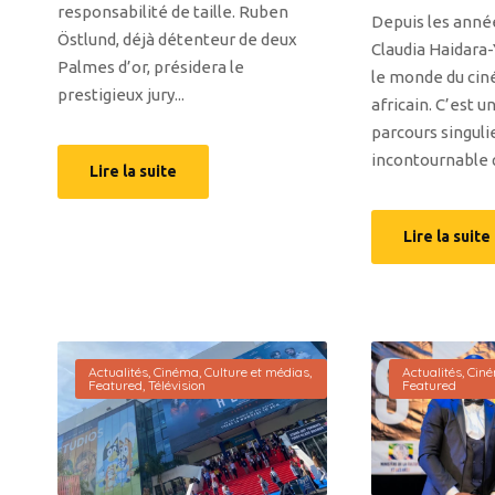
responsabilité de taille. Ruben
Depuis les anné
Östlund, déjà détenteur de deux
Claudia Haidara
Palmes d’or, présidera le
le monde du cin
prestigieux jury...
africain. C’est
parcours singuli
incontournable q
Lire la suite
Lire la suite
Actualités
,
Cinéma
,
Culture et médias
,
Actualités
,
Cin
Featured
,
Télévision
Featured