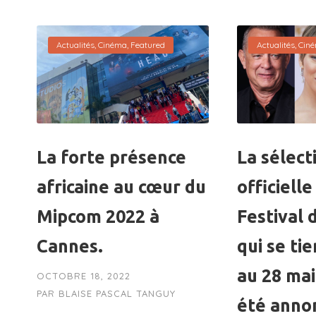
Actualités
,
Cinéma
,
Featured
Actualités
,
Cin
La forte présence
La sélect
africaine au cœur du
officiell
Mipcom 2022 à
Festival 
Cannes.
qui se ti
au 28 mai
OCTOBRE 18, 2022
PAR
BLAISE PASCAL TANGUY
été anno