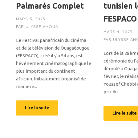
Palmarès Complet
tunisien 
FESPACO
MARS 5, 2023
PAR
ULYSSE AHOUA
MARS 4, 2023
PAR
ULYSSE AH
Le Festival panafricain du cinéma
et de la télévision de Ouagadougou
Lors de la 28ème
(FESPACO), créé il y’a 54 ans, est
cérémonie du Fe
l’événement cinématographique le
déroulé à Ouaga
plus important du continent
février, le réali
africain. Initialement organisé de
Youssef Chebbi 
manière...
prix du...
Lire la suite
Lire la suite