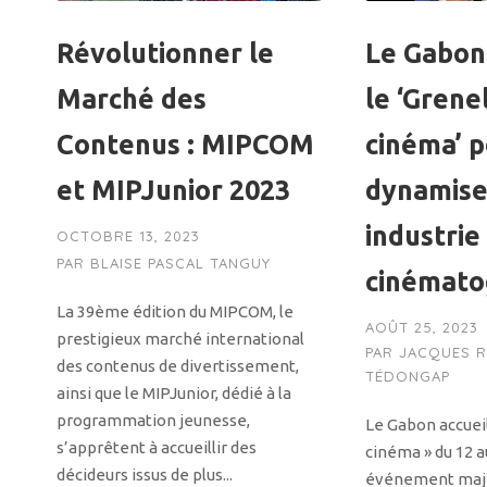
Révolutionner le
Le Gabon
Marché des
le ‘Grene
Contenus : MIPCOM
cinéma’ 
et MIPJunior 2023
dynamise
industrie
OCTOBRE 13, 2023
PAR
BLAISE PASCAL TANGUY
cinémato
La 39ème édition du MIPCOM, le
AOÛT 25, 2023
prestigieux marché international
PAR
JACQUES 
des contenus de divertissement,
TÉDONGAP
ainsi que le MIPJunior, dédié à la
programmation jeunesse,
Le Gabon accueil
s’apprêtent à accueillir des
cinéma » du 12 au
décideurs issus de plus...
événement maje