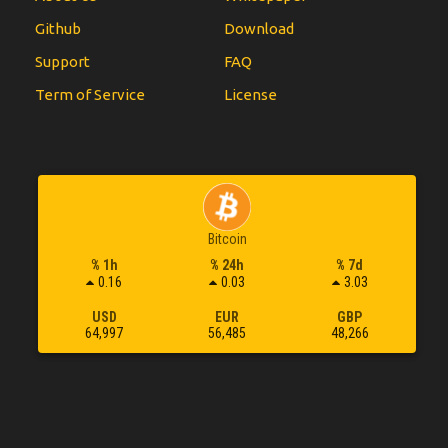
Github
Download
Support
FAQ
Term of Service
License
Bitcoin
% 1h
% 24h
% 7d
0.16
0.03
3.03
USD
EUR
GBP
64,997
56,485
48,266