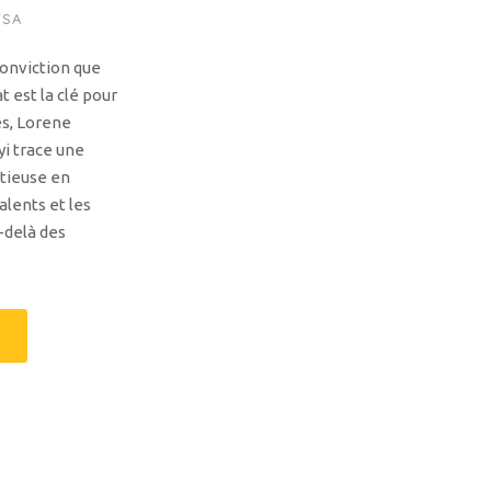
TSA
conviction que
t est la clé pour
es, Lorene
yi trace une
itieuse en
alents et les
-delà des