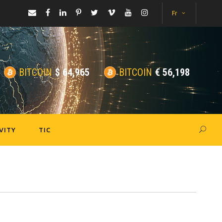
Fr
BITCOIN
$
64,965
BITCOIN
€
56,198
VITY
TIC