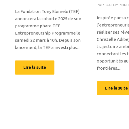
PAR
KATHY MIN
La Fondation Tony Elumelu (TEF)
Inspirée par sa 
annoncera la cohorte 2025 de son
l’entrepreneuria
programme phare TEF
réaliser ses rêv
Entrepreneurship Programme le
Christelle Adibe
samedi 22 mars à 10h. Depuis son
trajectoire amb
lancement, la TEF a investi plus...
connectant les t
opportunités au
Lire la suite
frontières....
Lire la suite