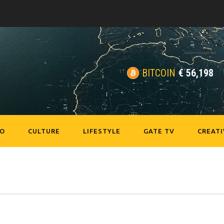
BITCOIN
€
56,198
EO
CULTURE
LIFESTYLE
GATE TV
CREATI