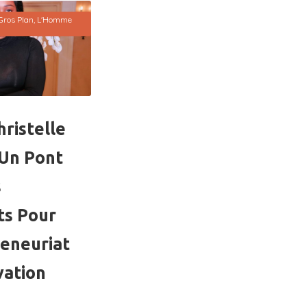
Gros Plan
,
L'Homme
ristelle
 Un Pont
s
ts Pour
reneuriat
vation