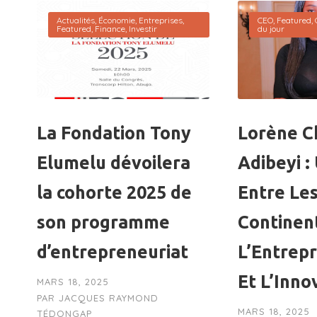
Actualités
,
Économie
,
Entreprises
,
CEO
,
Featured
,
Featured
,
Finance
,
Investir
du jour
La Fondation Tony
Lorène Ch
Elumelu dévoilera
Adibeyi :
la cohorte 2025 de
Entre Le
son programme
Continen
d’entrepreneuriat
L’Entrep
Et L’Inno
MARS 18, 2025
PAR
JACQUES RAYMOND
MARS 18, 2025
TÉDONGAP