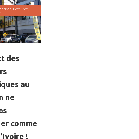
eprises
,
Featured
,
Hi-
n
tt des
rs
iques au
n ne
as
ner comme
’Ivoire !