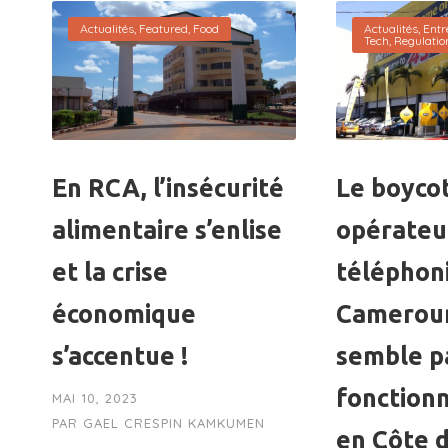
Actualités
,
Featured
,
Food
Actualités
,
Entr
Tech
,
Regulatio
En RCA, l’insécurité
Le boyco
alimentaire s’enlise
opérateu
et la crise
téléphon
économique
Camerou
s’accentue !
semble p
fonction
MAI 10, 2023
PAR
GAEL CRESPIN KAMKUMEN
en Côte d