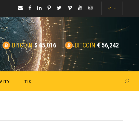
Fr
BITCOIN
$
65,016
BITCOIN
€
56,242
VITY
TIC