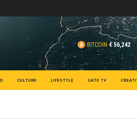
BITCOIN
€
56,242
EO
CULTURE
LIFESTYLE
GATE TV
CREATI