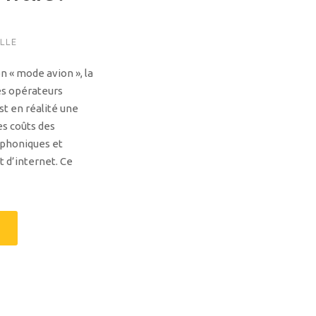
ILLE
on « mode avion », la
es opérateurs
t en réalité une
es coûts des
éphoniques et
 d’internet. Ce