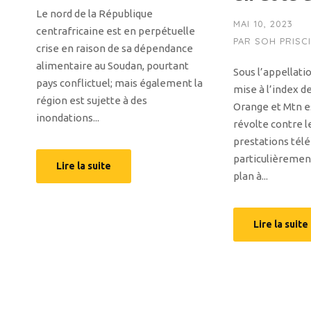
Le nord de la République
MAI 10, 2023
centrafricaine est en perpétuelle
PAR
SOH PRISC
crise en raison de sa dépendance
alimentaire au Soudan, pourtant
Sous l’appellati
pays conflictuel; mais également la
mise à l’index d
région est sujette à des
Orange et Mtn es
inondations...
révolte contre l
prestations tél
particulièrement
Lire la suite
plan à...
Lire la suite