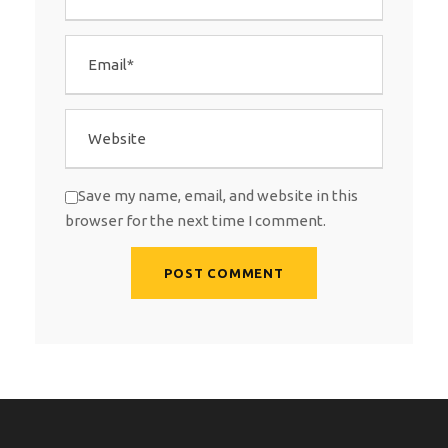
Save my name, email, and website in this
browser for the next time I comment.
A
l
t
e
r
n