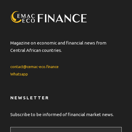
a
t
i
v
e
:
Magazine on economic and financial news from
Central African countries.
contact@cemac-eco.finance
Whatsapp
NEWSLETTER
Subscribe to be informed of financial market news.