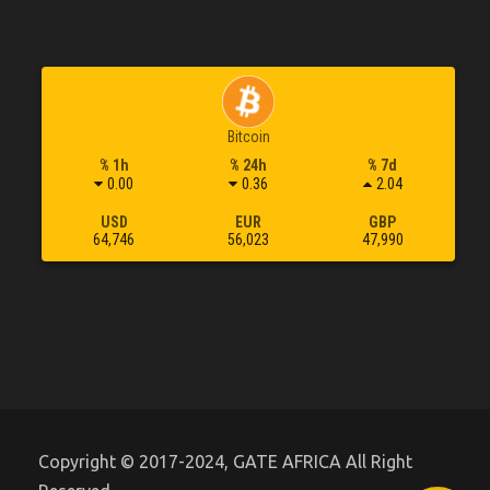
Bitcoin
% 1h
% 24h
% 7d
0.00
0.36
2.04
USD
EUR
GBP
64,746
56,023
47,990
Copyright © 2017-2024, GATE AFRICA All Right