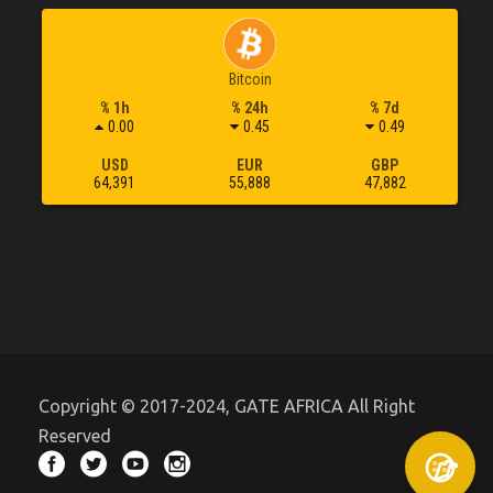
Bitcoin
% 1h
% 24h
% 7d
0.00
0.45
0.49
USD
EUR
GBP
64,391
55,888
47,882
Copyright © 2017-2024, GATE AFRICA All Right
Reserved