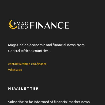
r
n
a
t
i
v
e
:
Magazine on economic and financial news from
Central African countries.
contact@cemac-eco.finance
Whatsapp
NEWSLETTER
Subscribe to be informed of financial market news.