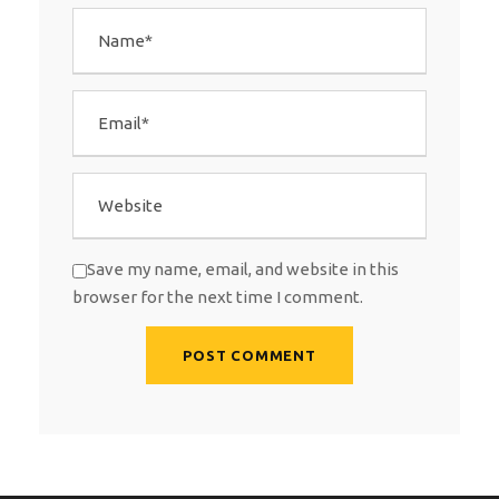
Save my name, email, and website in this
browser for the next time I comment.
A
l
t
e