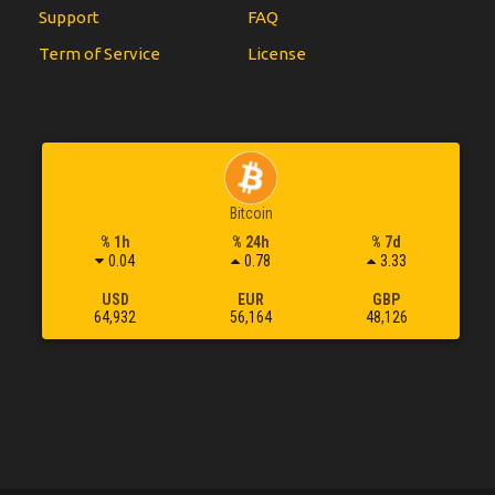
Support
FAQ
Term of Service
License
Bitcoin
% 1h
% 24h
% 7d
0.04
0.78
3.33
USD
EUR
GBP
64,932
56,164
48,126