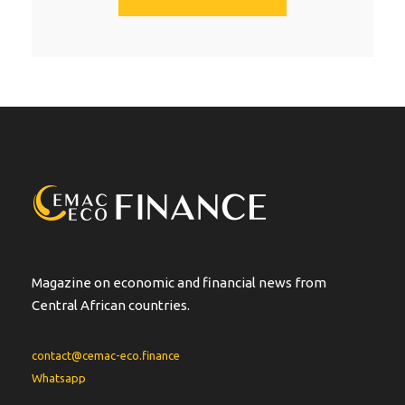
A
l
t
e
r
n
a
t
i
v
e
:
Magazine on economic and financial news from
Central African countries.
contact@cemac-eco.finance
Whatsapp