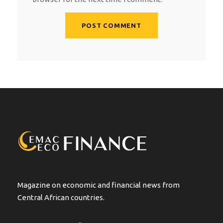
A
l
t
e
r
n
a
t
i
v
e
:
Magazine on economic and financial news from
Central African countries.