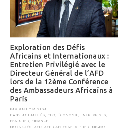
Exploration des Défis
Africains et Internationaux :
Entretien Privilégié avec le
Directeur Général de l’AFD
lors de la 12ème Conférence
des Ambassadeurs Africains à
Paris
PAR
KATHY MINTSA
DANS
ACTUALITÉS
,
CEO
,
ÉCONOMIE
,
ENTREPRISES
,
FEATURED
,
FINANCE
MOTS CLÉS:
AFD
,
AFRICAPRESSE
,
ALFRED_MIGNOT
,