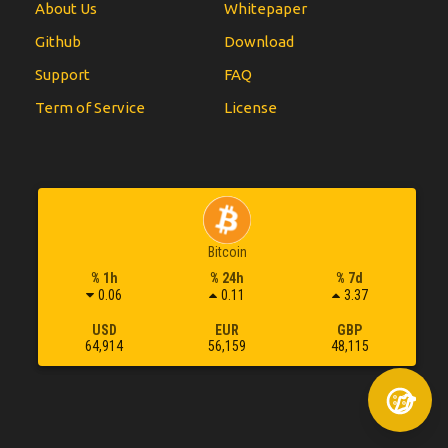
About Us
Whitepaper
Github
Download
Support
FAQ
Term of Service
License
Bitcoin
% 1h
% 24h
% 7d
0.06
0.11
3.37
USD
EUR
GBP
64,914
56,159
48,115