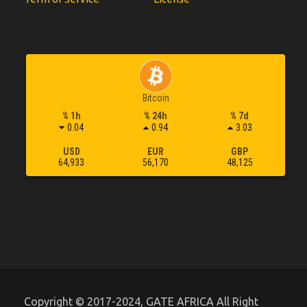
Bitcoin
% 1h
% 24h
% 7d
0.04
0.94
3.03
USD
EUR
GBP
64,933
56,170
48,125
Copyright © 2017-2024, GATE AFRICA All Right