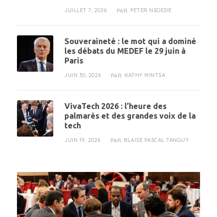
JUILLET 7, 2026
PETER NSOESIE
PAR
Souveraineté : le mot qui a dominé
les débats du MEDEF le 29 juin à
Paris
JUIN 30, 2026
KATHY MINTSA
PAR
VivaTech 2026 : l’heure des
palmarès et des grandes voix de la
tech
JUIN 19, 2026
BLAISE PASCAL TANGUY
PAR