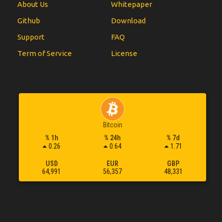
About Us
Whitepaper
Github
Download
Support
FAQ
Term of Service
License
Bitcoin
% 1h
% 24h
% 7d
0.26
0.64
1.71
USD
EUR
GBP
64,991
56,357
48,331