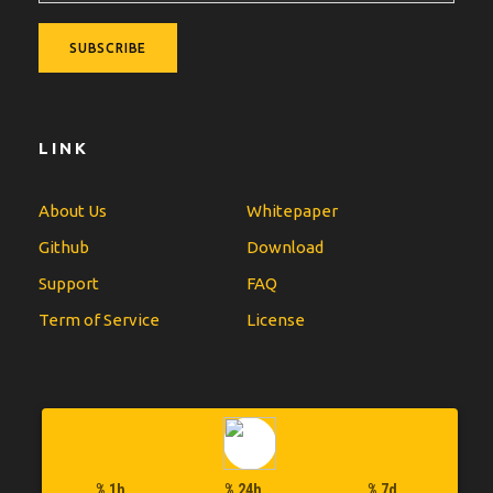
LINK
About Us
Whitepaper
Github
Download
Support
FAQ
Term of Service
License
% 1h
% 24h
% 7d