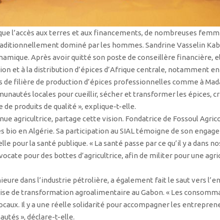
 que l’accès aux terres et aux financements, de nombreuses femme
raditionnellement dominé par les hommes. Sandrine Vasselin Kabo
namique. Après avoir quitté son poste de conseillère financière, e
tion et à la distribution d’épices d’Afrique centrale, notamment 
pas de filière de production d’épices professionnelles comme à Mad
unautés locales pour cueillir, sécher et transformer les épices, c
de produits de qualité », explique-t-elle.
e agricultrice, partage cette vision. Fondatrice de Fossoul Agricol
es bio en Algérie. Sa participation au SIAL témoigne de son enga
le pour la santé publique. « La santé passe par ce qu’il y a dans nos
cate pour des bottes d’agricultrice, afin de militer pour une agric
ieure dans l’industrie pétrolière, a également fait le saut vers l’
rise de transformation agroalimentaire au Gabon. « Les consomma
ocaux. Il y a une réelle solidarité pour accompagner les entrepren
utés », déclare-t-elle.