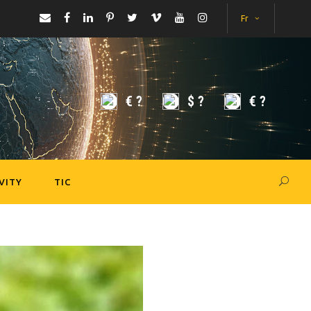
Fr
€
?
$
?
€
?
VITY
TIC