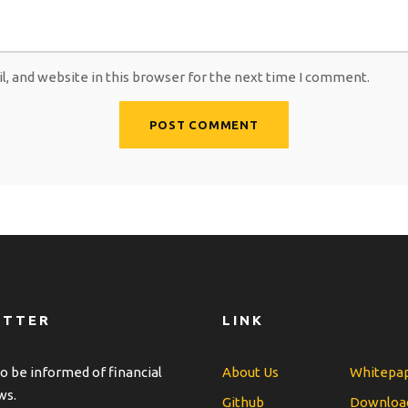
, and website in this browser for the next time I comment.
ETTER
LINK
o be informed of financial
About Us
Whitepa
ws.
Github
Downloa