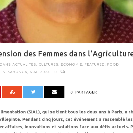
cension des Femmes dans l’Agricultur
DANS
ACTUALITÉS
,
CULTURES
,
ÉCONOMIE
,
FEATURED
,
FOOD
LIN-KABONGA
,
SIAL-2024
0
0
PARTAGER
alimentation (SIAL), qui se tient tous les deux ans à Paris, a
Villepinte. Pendant cinq jours, cet événement a rassemblé les
r affaires, innovations et solutions face aux défis actuels. P