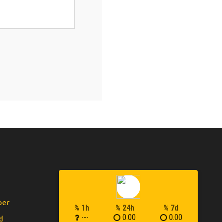
per
% 1h
% 24h
% 7d
---
0.00
0.00
d