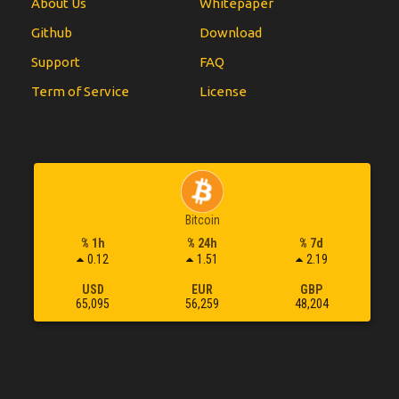
About Us
Whitepaper
Github
Download
Support
FAQ
Term of Service
License
Bitcoin
% 1h
% 24h
% 7d
0.12
1.51
2.19
USD
EUR
GBP
65,095
56,259
48,204