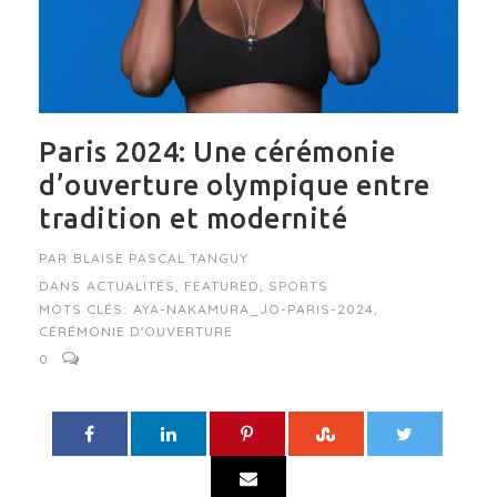
Paris 2024: Une cérémonie
d’ouverture olympique entre
tradition et modernité
PAR
BLAISE PASCAL TANGUY
DANS
ACTUALITÉS
,
FEATURED
,
SPORTS
MOTS CLÉS:
AYA-NAKAMURA_JO-PARIS-2024
,
CÉRÉMONIE D'OUVERTURE
0