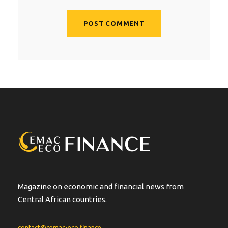
A
l
t
e
r
n
a
t
i
v
e
:
Magazine on economic and financial news from
Central African countries.
contact@cemac-eco.finance