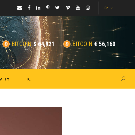
Fr
BITCOIN
$
64,921
BITCOIN
€
56,160
VITY
TIC