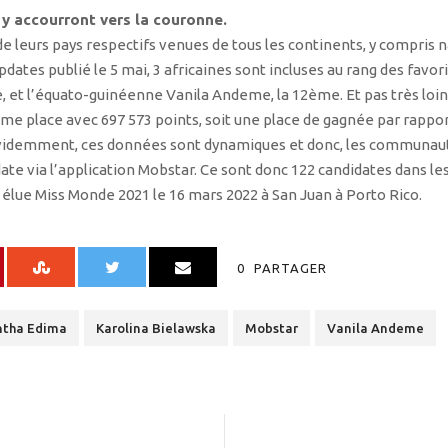
y accourront vers la couronne.
de leurs pays respectifs venues de tous les continents, y compris 
pdates publié le 5 mai, 3 africaines sont incluses au rang des favo
 et l’équato-guinéenne Vanila Andeme, la 12ème. Et pas très loin
me place avec 697 573 points, soit une place de gagnée par rapp
 Évidemment, ces données sont dynamiques et donc, les communau
e via l’application Mobstar. Ce sont donc 122 candidates dans les 
 élue Miss Monde 2021 le 16 mars 2022 à San Juan à Porto Rico.
0
PARTAGER
ntha Edima
Karolina Bielawska
Mobstar
Vanila Andeme