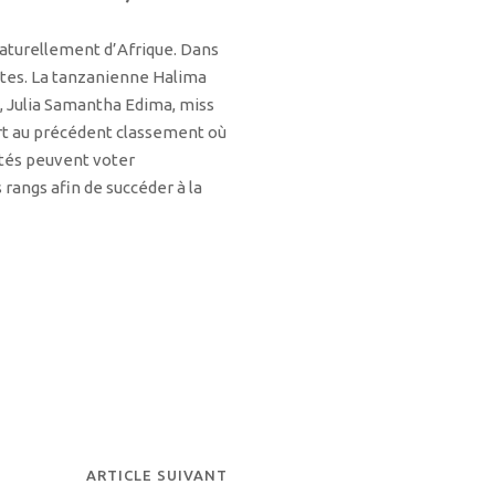
naturellement d’Afrique. Dans
rites. La tanzanienne Halima
, Julia Samantha Edima, miss
ort au précédent classement où
tés peuvent voter
rangs afin de succéder à la
ARTICLE SUIVANT