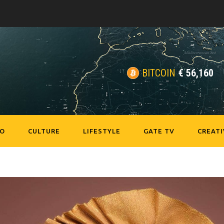
BITCOIN
€
56,160
EO
CULTURE
LIFESTYLE
GATE TV
CREATI