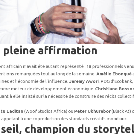
 pleine affirmation
nt africain n’avait été autant représenté : 18 professionnels venu
ventions remarquées tout au long de la semaine.
Amélie Ebongué
a
aines et l’économie de l’influence.
Jeremy Awori
, PDG d’Ecobank,
 comme moteur de développement économique.
Christiane Bosso
t à elle insisté sur la nécessité de construire des récits collectif
tu Laditan
(Woof Studios Africa) ou
Peter Ukhurebor
(Black At) 
 appelant à une coproduction des standards créatifs mondiaux.
nseil, champion du storytel