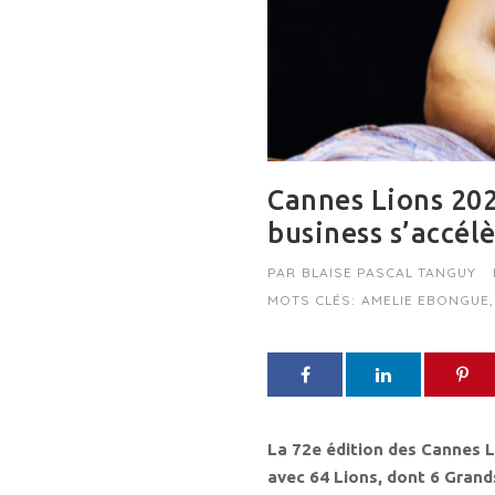
Cannes Lions 2025
business s’accél
PAR
BLAISE PASCAL TANGUY
MOTS CLÉS:
AMELIE EBONGUE
,
La 72e édition des Cannes Li
avec 64 Lions, dont 6 Grands