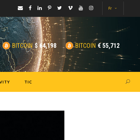
Fr
BITCOIN
$
64,198
BITCOIN
€
55,712
VITY
TIC