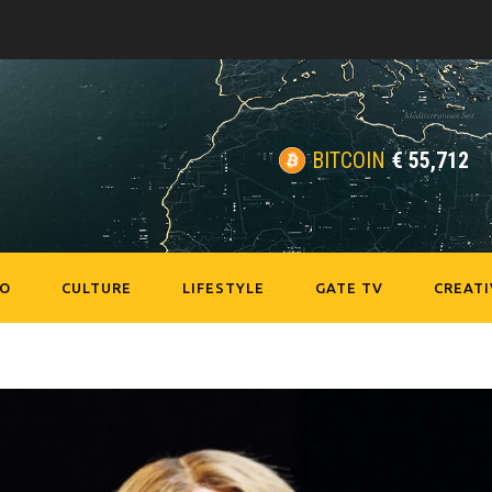
BITCOIN
€
55,712
EO
CULTURE
LIFESTYLE
GATE TV
CREATI