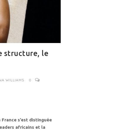
e structure, le
NA WILLIAMS
0
 France s’est distinguée
eaders africains et la