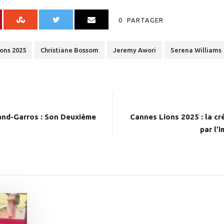
0
PARTAGER
ons 2025
Christiane Bossom
Jeremy Awori
Serena Williams
land-Garros : Son Deuxième
Cannes Lions 2025 : la cr
par l’