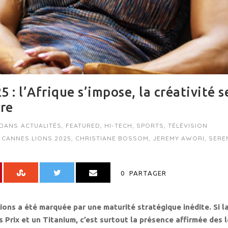
 : l’Afrique s’impose, la créativité s
ère
DANS
ACTUALITÉS
,
FEATURED
,
HI-TECH
,
SPORTS
,
TÉLÉVISION
CANNES LIONS 2025
,
CHRISTIANE BOSSOM
,
JEREMY AWORI
,
SERE
0
PARTAGER
ons a été marquée par une maturité stratégique inédite. Si la
 Prix et un Titanium, c’est surtout la présence affirmée des l