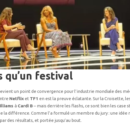
 qu’un festival
 devient un point de convergence pour l’industrie mondiale des méd
entre
Netflix
et
TF1
en est la preuve éclatante. Sur la Croisette, l
illiams
à
Cardi B
– mais derrière les flashs, ce sont bien les case s
ute la différence. Comme l’a formulé un membre du jury : une idée ne
ar des résultats, et portée jusqu’au bout.