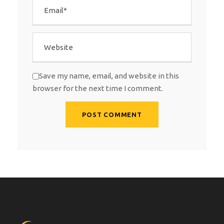
Save my name, email, and website in this
browser for the next time I comment.
A
l
t
e
r
n
a
t