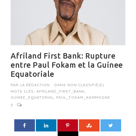
Afriland First Bank: Rupture
entre Paul Fokam et la Guinee
Equatoriale
PAR
LA RÉDACTION
DANS
NON CLASSIFIÉ(E)
MOTS CLÉS:
AFRILAND_FIRST_BANK
,
GUINEE_EQUATORIAL
,
PAUL_FOKAM_KAMMOGNE
0