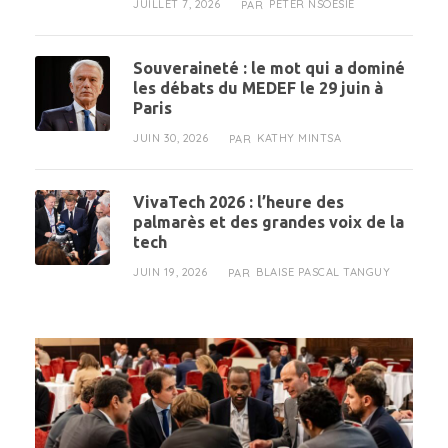
JUILLET 7, 2026
PETER NSOESIE
PAR
Souveraineté : le mot qui a dominé
les débats du MEDEF le 29 juin à
Paris
JUIN 30, 2026
KATHY MINTSA
PAR
VivaTech 2026 : l’heure des
palmarès et des grandes voix de la
tech
JUIN 19, 2026
BLAISE PASCAL TANGUY
PAR