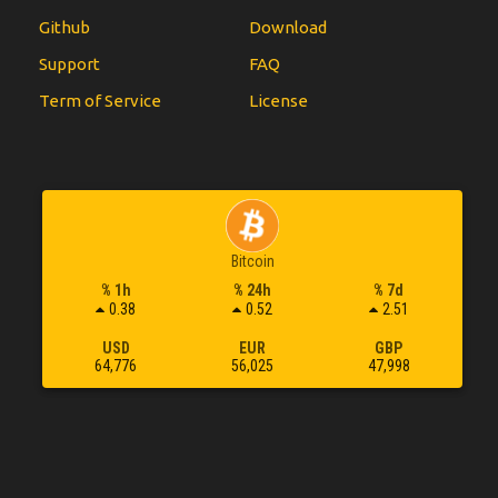
Github
Download
Support
FAQ
Term of Service
License
Bitcoin
% 1h
% 24h
% 7d
0.38
0.52
2.51
USD
EUR
GBP
64,776
56,025
47,998