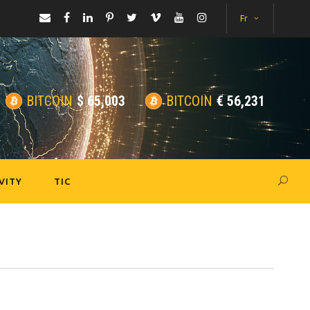
Fr
BITCOIN
$
65,003
BITCOIN
€
56,231
VITY
TIC