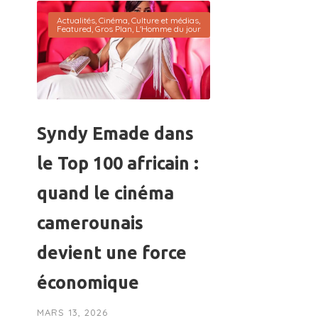
Actualités
,
Cinéma
,
Culture et médias
,
Featured
,
Gros Plan
,
L'Homme du jour
Syndy Emade dans
le Top 100 africain :
quand le cinéma
camerounais
devient une force
économique
MARS 13, 2026