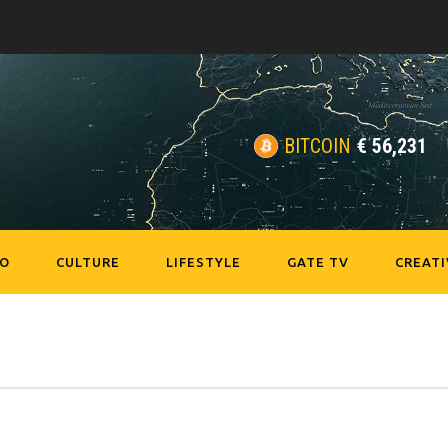
BITCOIN
€
56,231
EO
CULTURE
LIFESTYLE
GATE TV
CREATI