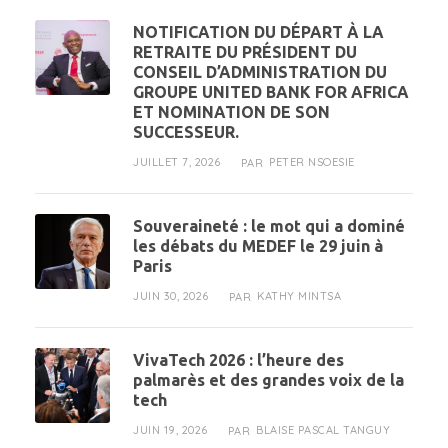
NOTIFICATION DU DÉPART À LA
RETRAITE DU PRÉSIDENT DU
CONSEIL D’ADMINISTRATION DU
GROUPE UNITED BANK FOR AFRICA
ET NOMINATION DE SON
SUCCESSEUR.
JUILLET 7, 2026
PETER NSOESIE
PAR
Souveraineté : le mot qui a dominé
les débats du MEDEF le 29 juin à
Paris
JUIN 30, 2026
KATHY MINTSA
PAR
VivaTech 2026 : l’heure des
palmarès et des grandes voix de la
tech
JUIN 19, 2026
BLAISE PASCAL TANGUY
PAR