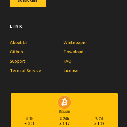
LINK
About Us
Whitepaper
Github
Download
Support
FAQ
Term of Service
License
Bitcoin
% 1h
% 24h
% 7d
0.01
1.17
1.13