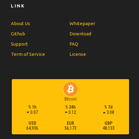
LINK
About Us
Whitepaper
Github
Download
Support
FAQ
Term of Service
License
Bitcoin
% 1h
% 24h
% 7d
0.07
0.12
3.08
USD
EUR
GBP
64,936
56,173
48,133