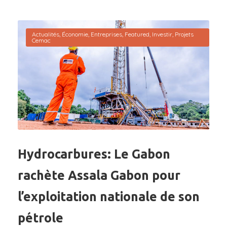
Actualités
,
Économie
,
Entreprises
,
Featured
,
Investir
,
Projets
Cemac
Hydrocarbures: Le Gabon
rachète Assala Gabon pour
l’exploitation nationale de son
pétrole