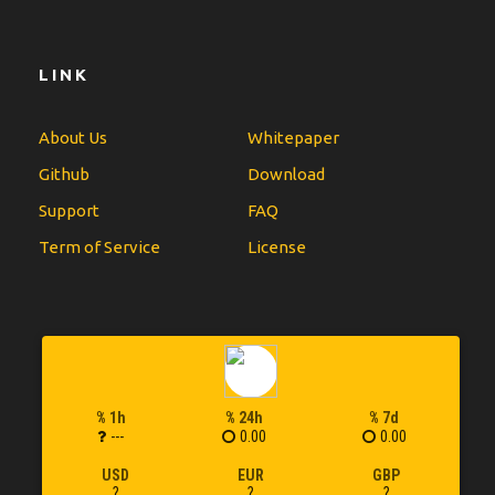
LINK
About Us
Whitepaper
Github
Download
Support
FAQ
Term of Service
License
% 1h
% 24h
% 7d
---
0.00
0.00
USD
EUR
GBP
?
?
?