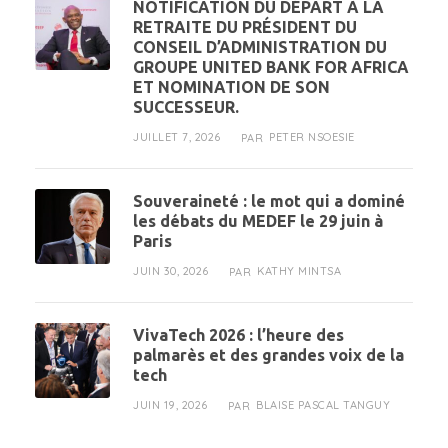
NOTIFICATION DU DÉPART À LA
RETRAITE DU PRÉSIDENT DU
CONSEIL D’ADMINISTRATION DU
GROUPE UNITED BANK FOR AFRICA
ET NOMINATION DE SON
SUCCESSEUR.
JUILLET 7, 2026
PETER NSOESIE
PAR
Souveraineté : le mot qui a dominé
les débats du MEDEF le 29 juin à
Paris
JUIN 30, 2026
KATHY MINTSA
PAR
VivaTech 2026 : l’heure des
palmarès et des grandes voix de la
tech
JUIN 19, 2026
BLAISE PASCAL TANGUY
PAR