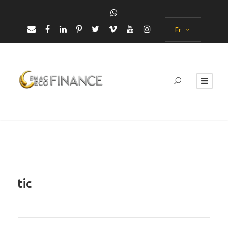
Fr
tic