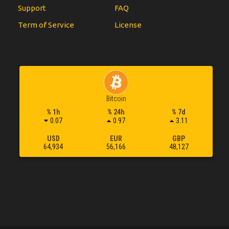
Support
FAQ
Term of Service
License
Bitcoin
% 1h
% 24h
% 7d
0.07
0.97
3.11
USD
EUR
GBP
64,934
56,166
48,127