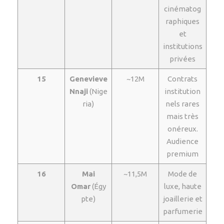
cinématog
raphiques
et
institutions
privées
15
Genevieve
~12M
Contrats
Nnaji
(Nige
institution
ria)
nels rares
mais très
onéreux.
Audience
premium
16
Mai
~11,5M
Mode de
Omar
(Égy
luxe, haute
pte)
joaillerie et
parfumerie