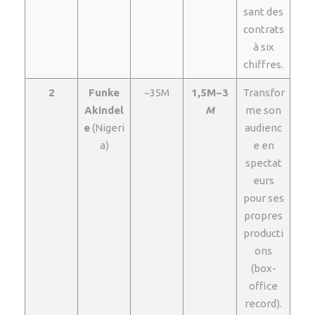
sant des
contrats
à six
chiffres.
2
Funke
~35M
1,5M−3
Transfor
Akindel
M
me son
e
(Nigeri
audienc
a)
e en
spectat
eurs
pour ses
propres
producti
ons
(box-
office
record).