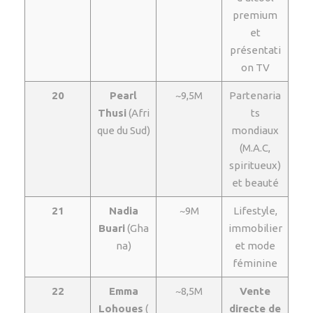
premium
et
présentati
on TV
20
Pearl
~9,5M
Partenaria
Thusi
(Afri
ts
que du Sud)
mondiaux
(M.A.C,
spiritueux)
et beauté
21
Nadia
~9M
Lifestyle,
Buari
(Gha
immobilier
na)
et mode
féminine
22
Emma
~8,5M
Vente
Lohoues
(
directe de