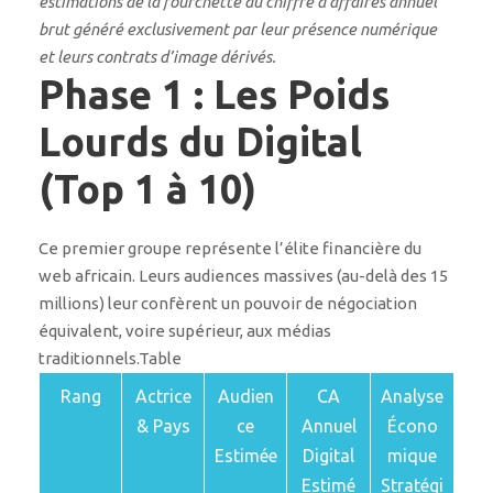
estimations de la fourchette du chiffre d’affaires annuel
brut généré exclusivement par leur présence numérique
et leurs contrats d’image dérivés.
Phase 1 : Les Poids
Lourds du Digital
(Top 1 à 10)
Ce premier groupe représente l’élite financière du
web africain. Leurs audiences massives (au-delà des 15
millions) leur confèrent un pouvoir de négociation
équivalent, voire supérieur, aux médias
traditionnels.Table
Rang
Actrice
Audien
CA
Analyse
& Pays
ce
Annuel
Écono
Estimée
Digital
mique
Estimé
Stratégi