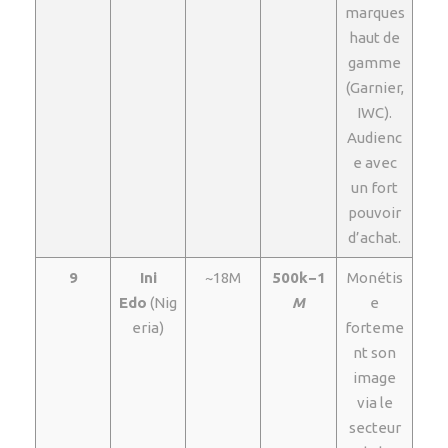
marques
haut de
gamme
(Garnier,
IWC).
Audienc
e avec
un fort
pouvoir
d’achat.
9
Ini
~18M
500k−1
Monétis
Edo
(Nig
M
e
eria)
forteme
nt son
image
via le
secteur