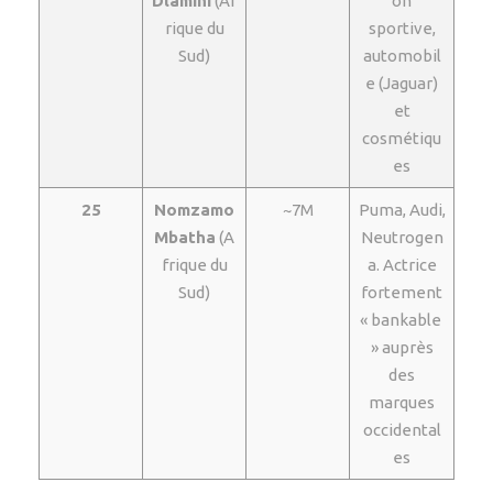
Dlamini
(Af
on
rique du
sportive,
Sud)
automobil
e (Jaguar)
et
cosmétiqu
es
25
Nomzamo
~7M
Puma, Audi,
Mbatha
(A
Neutrogen
frique du
a. Actrice
Sud)
fortement
« bankable
» auprès
des
marques
occidental
es