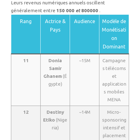
Leurs revenus numériques annuels oscillent
généralement entre
150 000
et
800000
.
Rang
Actrice &
Audience
Modèle de
Pays
Monétisati
on
Dominant
11
Donia
~15M
Campagne
Samir
s télécoms
Ghanem
(É
et
gypte)
application
s mobiles
MENA
12
Destiny
~14M
Micro-
Etiko
(Nige
sponsoring
ria)
intensif et
placement