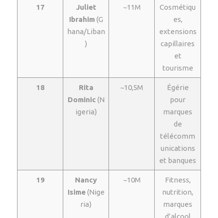
17
Juliet
~11M
Cosmétiqu
Ibrahim
(G
es,
hana/Liban
extensions
)
capillaires
et
tourisme
18
Rita
~10,5M
Égérie
Dominic
(N
pour
igeria)
marques
de
télécomm
unications
et banques
19
Nancy
~10M
Fitness,
Isime
(Nige
nutrition,
ria)
marques
d’alcool