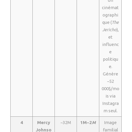
on
cinémat
ographi
que (
The
Jericho
),
et
influenc
e
politiqu
e.
Génère
~52
000$/mo
is via
Instagra
m seul.
4
Mercy
~32M
1M−2
M
Image
Johnso
familial