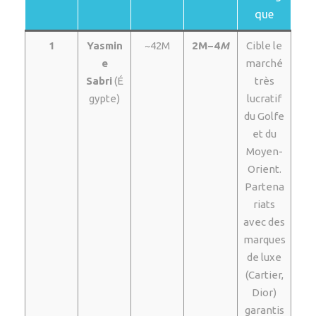
que
1
Yasmin
~42M
2M−4
M
Cible le
e
marché
Sabri
(É
très
gypte)
lucratif
du Golfe
et du
Moyen-
Orient.
Partena
riats
avec des
marques
de luxe
(Cartier,
Dior)
garantis