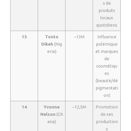
s de
produits
locaux
quotidiens
13
Tonto
~13M
Influence
Dikeh
(Nig
polémique
eria)
et marques
de
cosmétiqu
es
(beauté/dé
pigmentati
on)
14
Yvonne
~12,5M
Promotion
Nelson
(Gh
de ses
ana)
production
s