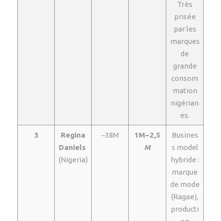
Très
prisée
par les
marques
de
grande
consom
mation
nigérian
es.
3
Regina
~38M
1M−2,5
Busines
Daniels
M
s model
(Nigeria)
hybride :
marque
de mode
(Ragae),
producti