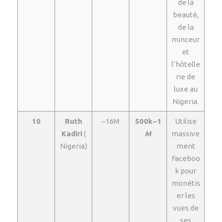
de la
beauté,
de la
minceur
et
l’hôtelle
rie de
luxe au
Nigeria.
10
Ruth
~16M
500k−1
Utilise
Kadiri
(
M
massive
Nigeria)
ment
Faceboo
k pour
monétis
er les
vues de
ses