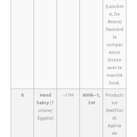
(Lancôm
e, De
Beers)
faussent
la
compar
aison
stricte
avec le
marché
local.
8
Hend
~17M
800k−1,
Productr
Sabry
(T
5
M
ice
unisie/
(Netflix)
Égypte)
et
égérie
de