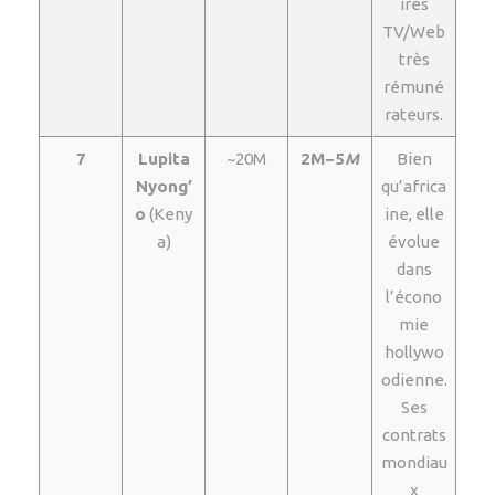
ires
TV/Web
très
rémuné
rateurs.
7
Lupita
~20M
2M−5
M
Bien
Nyong’
qu’africa
o
(Keny
ine, elle
a)
évolue
dans
l’écono
mie
hollywo
odienne.
Ses
contrats
mondiau
x