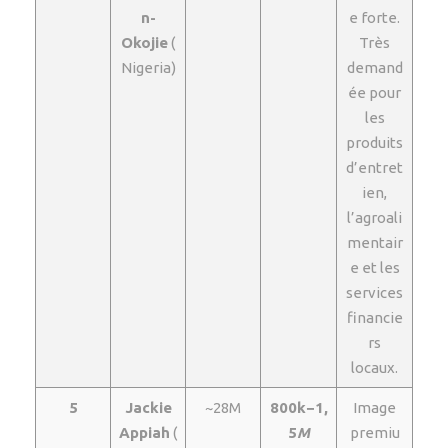
n-
e forte.
Okojie
(
Très
Nigeria)
demand
ée pour
les
produits
d’entret
ien,
l’agroali
mentair
e et les
services
financie
rs
locaux.
5
Jackie
~28M
800k−1,
Image
Appiah
(
5
M
premiu