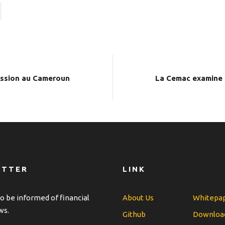
ission au Cameroun
La Cemac examine 
ETTER
LINK
o be informed of financial
About Us
Whitepa
ws.
Github
Downloa