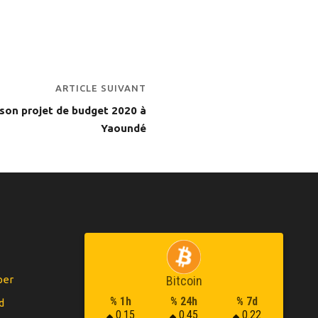
ARTICLE SUIVANT
son projet de budget 2020 à
Yaoundé
per
Bitcoin
% 1h
% 24h
% 7d
d
0.15
0.45
0.22