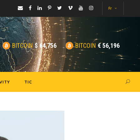
Fr
BITCOIN
$
64,756
BITCOIN
€
56,196
VITY
TIC