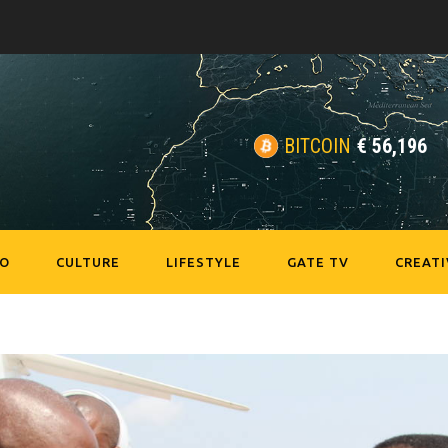
BITCOIN
€
56,196
EO
CULTURE
LIFESTYLE
GATE TV
CREATI