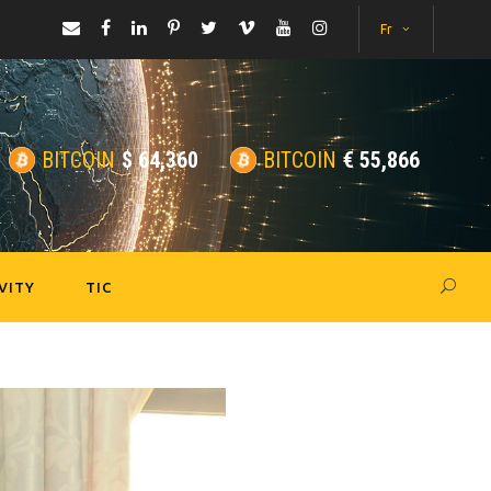
Fr
BITCOIN
$
64,360
BITCOIN
€
55,866
VITY
TIC