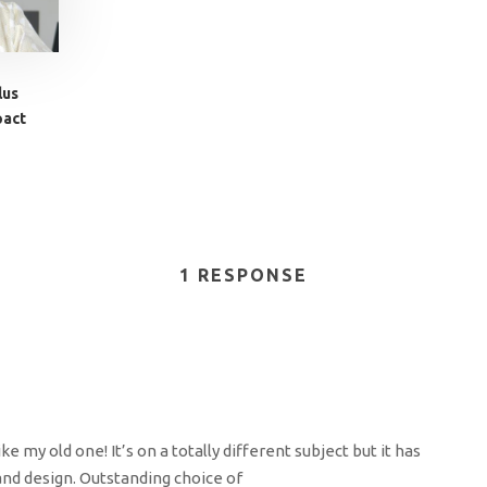
lus
pact
1 RESPONSE
ke my old one! It’s on a totally different subject but it has
nd design. Outstanding choice of