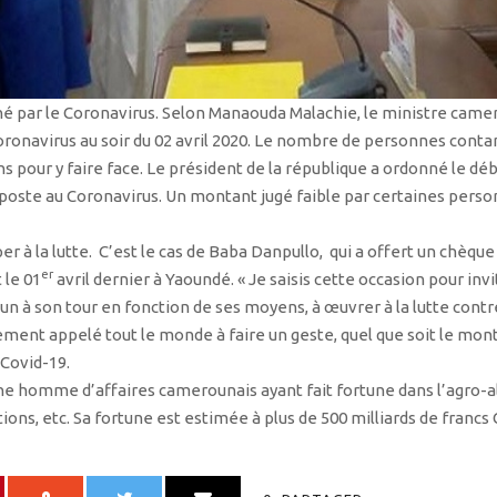
 par le Coronavirus. Selon Manaouda Malachie, le ministre camero
Coronavirus au soir du 02 avril 2020. Le nombre de personnes con
s pour y faire face. Le président de la république a ordonné le déb
riposte au Coronavirus. Un montant jugé faible par certaines per
er à la lutte. C’est le cas de Baba Danpullo, qui a offert un chèque
er
 le 01
avril dernier à Yaoundé. « Je saisis cette occasion pour inv
cun à son tour en fonction de ses moyens, à œuvrer à la lutte contre
ement appelé tout le monde à faire un geste, quel que soit le mon
Covid-19.
he homme d’affaires camerounais ayant fait fortune dans l’agro-al
ons, etc. Sa fortune est estimée à plus de 500 milliards de francs 