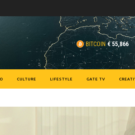
BITCOIN
€
55,866
EO
CULTURE
LIFESTYLE
GATE TV
CREATI