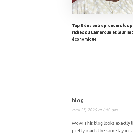
Top 5 des entrepreneurs les p
riches du Cameroun et leur im
économique
blog
avril 23, 2020 at 8:18 am
Wow! This blog looks exactly li
pretty much the same layout a