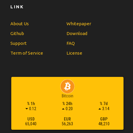
LINK
About Us
Whitepaper
Github
Download
Support
FAQ
Term of Service
License
Bitcoin
% 1h
% 24h
% 7d
0.12
0.20
3.14
USD
EUR
GBP
65,040
56,263
48,210