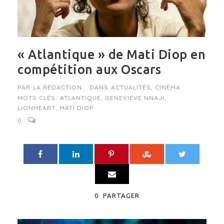
« Atlantique » de Mati Diop en
compétition aux Oscars
PAR
LA RÉDACTION
DANS
ACTUALITÉS
,
CINÉMA
MOTS CLÉS:
ATLANTIQUE
,
GENEVIEVE NNAJI
,
LIONHEART
,
MATI DIOP
0
0
PARTAGER