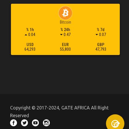
Bitcoin
% 1h
% 24h
% 7d
0.04
0.47
0.07
USD
EUR
GBP
64,293
55,800
47,793
Copyright © 2017-2024, GATE AFRICA All Right
Reserved