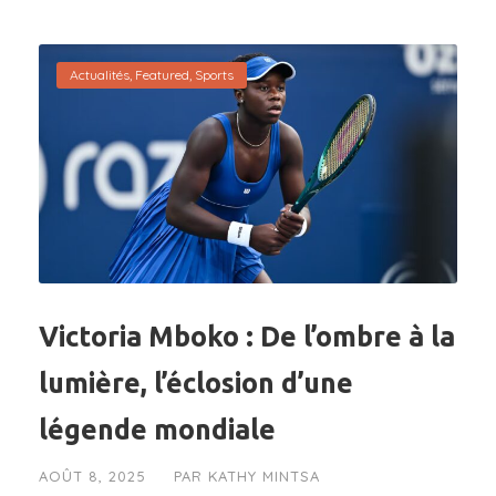
Actualités
,
Featured
,
Sports
Victoria Mboko : De l’ombre à la
lumière, l’éclosion d’une
légende mondiale
AOÛT 8, 2025
PAR
KATHY MINTSA