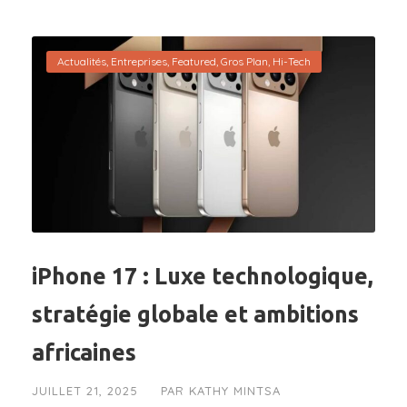
Actualités
,
Entreprises
,
Featured
,
Gros Plan
,
Hi-Tech
iPhone 17 : Luxe technologique,
stratégie globale et ambitions
africaines
JUILLET 21, 2025
PAR
KATHY MINTSA