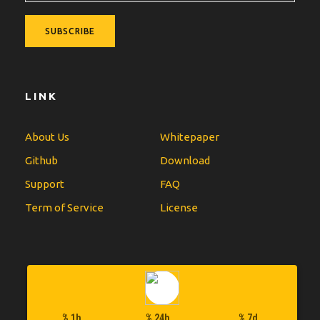
LINK
About Us
Whitepaper
Github
Download
Support
FAQ
Term of Service
License
% 1h
% 24h
% 7d