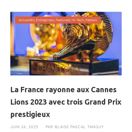
Actualités
,
Entreprises
,
Featured
,
Hi-Tech
,
Médias
La France rayonne aux Cannes
Lions 2023 avec trois Grand Prix
prestigieux
JUIN 26, 2023
PAR
BLAISE PASCAL TANGUY