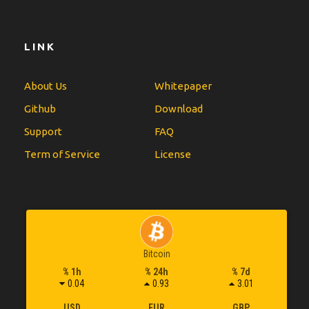
LINK
About Us
Whitepaper
Github
Download
Support
FAQ
Term of Service
License
Bitcoin
% 1h
% 24h
% 7d
0.04
0.93
3.01
USD
EUR
GBP