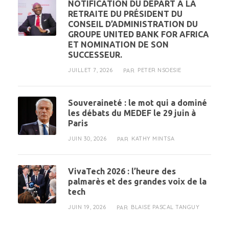
NOTIFICATION DU DÉPART À LA
RETRAITE DU PRÉSIDENT DU
CONSEIL D’ADMINISTRATION DU
GROUPE UNITED BANK FOR AFRICA
ET NOMINATION DE SON
SUCCESSEUR.
JUILLET 7, 2026
PETER NSOESIE
PAR
Souveraineté : le mot qui a dominé
les débats du MEDEF le 29 juin à
Paris
JUIN 30, 2026
KATHY MINTSA
PAR
VivaTech 2026 : l’heure des
palmarès et des grandes voix de la
tech
JUIN 19, 2026
BLAISE PASCAL TANGUY
PAR