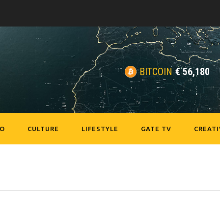
BITCOIN
€
56,180
EO
CULTURE
LIFESTYLE
GATE TV
CREATI