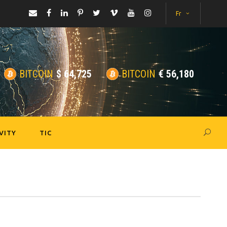
Fr
BITCOIN
$
64,725
BITCOIN
€
56,180
VITY
TIC